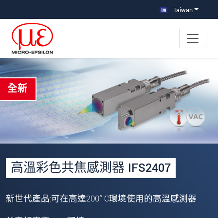
跳轉至主要導覽
直接進入內容
Taiwan
×
全新
Your request for: 高溫感測器
姓名
*
公司名稱
*
連絡電話
高溫彩色共焦感測器 IFS2407
E-Mail信箱
*
新世代產品:可在高達200° C環境使用的高溫感測器
留言
*