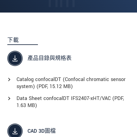
下載
產品目錄與規格表
Catalog confocalDT (Confocal chromatic sensor
system) (
PDF
, 15.12 MB)
Data Sheet confocalDT IFS2407-xHT/VAC (
PDF
,
1.63 MB)
CAD 3D圖檔