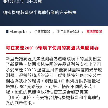
兼容超真空 UHV環境
精密機械製造與半導體行業的完美選擇
* 必填資訊
我們謹慎的保護客戶個資，詳見
Micro-Epsilon
位移感測器
彩色共焦位移計
高溫感測器
確認寄出
可在高達200° C環境下使用的高溫共焦感測器
新型光譜高溫共焦感測器為嚴峻環境下的量測樹立
了新標準。德國米銥集團的產品系列首次推出了可
承受高達 200 °C 溫度且具備最高測量精度的光學感
測器。得益於精巧的設計，感測器特別適合安装空
間極為狹小的環境。創新型 HT 系列提供多種量程
選擇和 90° 光路設計，可靈活搭配不同的安装工
程。極低的氣體释放特性使其適合超高真空
（UHV）環境，完美符合精密機械製造和半導體行
業的測量需求。