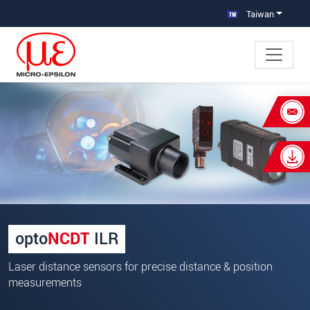
跳轉至主要導覽
直接進入內容
Taiwan
×
Your request for: 雷射長距離感測器
姓名
*
公司名稱
*
連絡電話
opto
NCDT
ILR
E-Mail信箱
*
Laser distance sensors for precise distance & position
measurements
留言
*