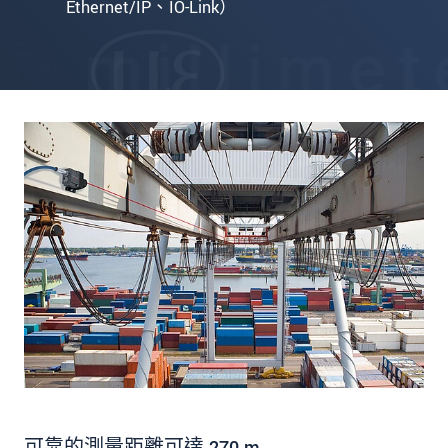
Ethernet/IP、IO-Link）