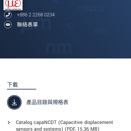
+886 2 2268 0234
聯絡表單
下載
產品目錄與規格表
Catalog capaNCDT (Capacitive displacement
sensors and systems) (
PDF
, 15.36 MB)