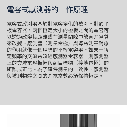
電容式感測器的工作原理
電容式感測器基於對電容變化的檢測。對於平
板電容器，兩個恆定大小的極板之間的電容可
以透過改變其距離或在測量間隙中放置介電質
來改變。感測器（測量電極）與導電測量對象
的作用就像一個理想的平板電容器。如果一恆
定頻率的交流電流經感測器電容器，則感測器
上的交流電壓振幅與到目標物（接地電極）的
距離成正比。為了確保測量的一致性，感測器
與被測物體之間的介電常數必須保持恆定。