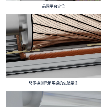
晶圓平台定位
發電機與電動馬達的氣隙量測