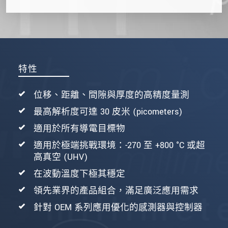
特性
位移、距離、間隙與厚度的高精度量測
最高解析度可達 30 皮米 (picometers)
適用於所有導電目標物
適用於極端挑戰環境：-270 至 +800 °C 或超
高真空 (UHV)
在波動溫度下極其穩定
領先業界的產品組合，滿足廣泛應用需求
針對 OEM 系列應用優化的感測器與控制器