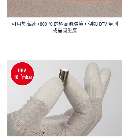
可用於高達 +800 °C 的極高溫環境，例如 DTV 量測
或晶圓生產