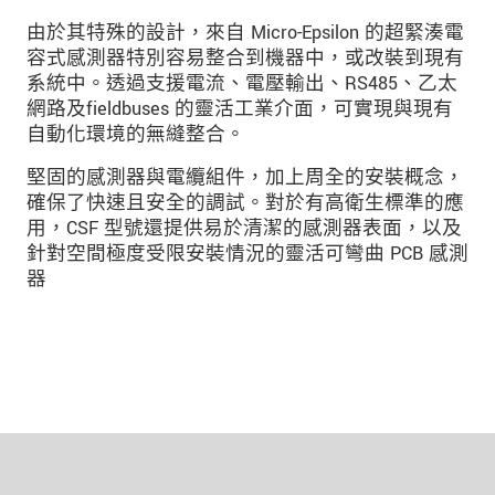
由於其特殊的設計，來自 Micro-Epsilon 的超緊湊電
容式感測器特別容易整合到機器中，或改裝到現有
系統中。透過支援電流、電壓輸出、RS485、乙太
網路及fieldbuses 的靈活工業介面，可實現與現有
自動化環境的無縫整合。
堅固的感測器與電纜組件，加上周全的安裝概念，
確保了快速且安全的調試。對於有高衛生標準的應
用，CSF 型號還提供易於清潔的感測器表面，以及
針對空間極度受限安裝情況的靈活可彎曲 PCB 感測
器