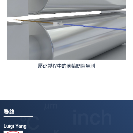
壓延製程中的滾輪間隙量測
聯絡
Luigi Yang