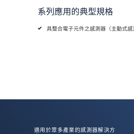
系列應用的典型規格
具整合電子元件之感測器（主動式感
適用於眾多產業的感測器解決方