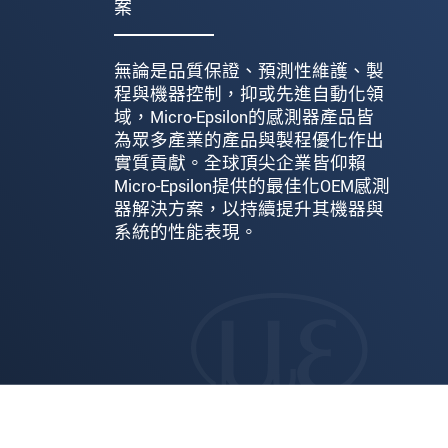
案
無論是品質保證、預測性維護、製
程與機器控制，抑或先進自動化領
域，Micro-Epsilon的感測器產品皆
為眾多產業的產品與製程優化作出
實質貢獻。全球頂尖企業皆仰賴
Micro-Epsilon提供的最佳化OEM感測
器解決方案，以持續提升其機器與
系統的性能表現。