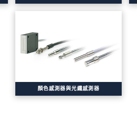
不同設計
適用量測範圍
輸出訊號
機械結構
顏色感測器與光纖感測器
可自1個unit起配置
耐壓高達10bar
耐溫高達600°C