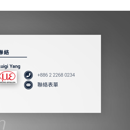
聯絡
Luigi Yang
+886 2 2268 0234
聯絡表單