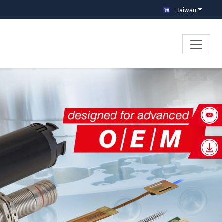
Taiwan
×