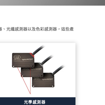
器、光纖感測器以及色彩感測器，這些產
光學感測器