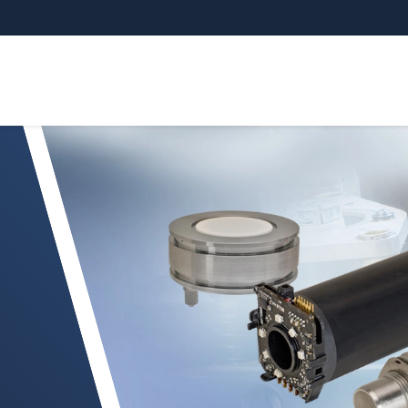
 工業用感測器，適用於OEM系列應用