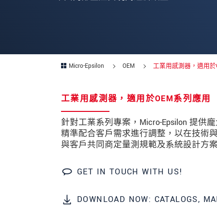
* 必填資訊
Micro-Epsilon
OEM
工業用感測器，適用於
我們謹慎的保護客戶個資，詳見
確認寄出
工業用感測器，適用於OEM系列應用
針對工業系列專案，Micro-Epsilo
精準配合客戶需求進行調整，以在技術
與客戶共同商定量測規範及系統設計方
GET IN TOUCH WITH US!
DOWNLOAD NOW: CATALOGS, MA