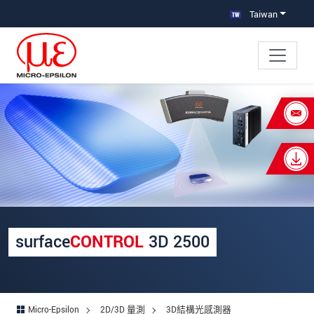
跳轉至主要導覽
直接進入內容
Taiwan
×
Your request for: surfaceCONTROL 3D
2500
姓名
*
公司名稱
*
surface
CONTROL
3D 2500
連絡電話
E-Mail信箱
*
Micro-Epsilon
2D/3D 量測
3D結構光感測器