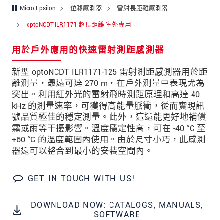
留言
*
Micro-Epsilon
位移感測器
雷射長距離感測器
optoNCDT ILR1171 超長距離 室外專用
用於戶外應用的快速雷射測距感測器
* 必填資訊
我們謹慎的保護客戶個資，詳見
新型 optoNCDT ILR1171-125 雷射測距感測器用於距
離測量，最遠可達 270 m，在戶外測量中表現尤為
突出。利用紅外光的雷射飛時測距原理和高達 40
確認寄出
kHz 的測量速率，可獲得高能量脈衝，從而實現訊
號品質極佳的穩定測量。此外，這還能更好地補償
霧或雨等干擾影響。溫度穩定性高，可在 -40 °C 至
+60 °C 的溫度範圍內使用。由於尺寸小巧，此感測
器還可以整合到最小的安裝空間內。
GET IN TOUCH WITH US!
DOWNLOAD NOW: CATALOGS, MANUALS,
SOFTWARE