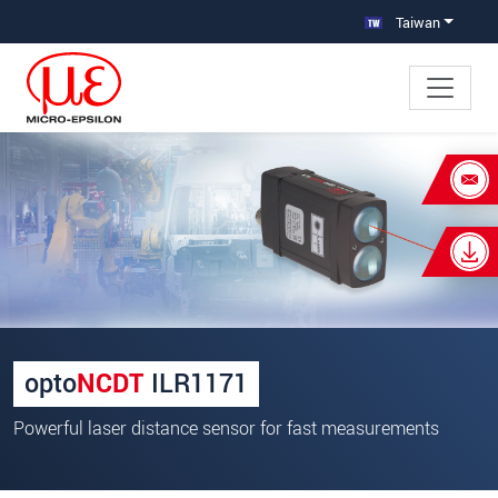
跳轉至主要導覽
直接進入內容
Taiwan
×
Your request for: optoNCDT ILR1171
超長距離 室外專用
姓名
*
公司名稱
*
opto
NCDT
ILR1171
連絡電話
Powerful laser distance sensor for fast measurements
E-Mail信箱
*