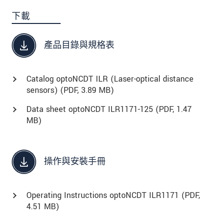
下載
產品目錄與規格表
Catalog optoNCDT ILR (Laser-optical distance
sensors) (
PDF
, 3.89 MB)
Data sheet optoNCDT ILR1171-125 (
PDF
, 1.47
MB)
操作與安裝手冊
Operating Instructions optoNCDT ILR1171 (
PDF
,
4.51 MB)