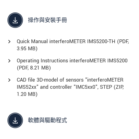
操作與安裝手冊
Quick Manual interferoMETER IMS5200-TH (
PDF
,
3.95 MB)
Operating Instructions interferoMETER IMS5200
(
PDF
, 8.21 MB)
CAD file 3D-model of sensors "interferoMETER
IMS52xx" and controller "IMC5xx0", STEP (
ZIP
,
1.20 MB)
軟體與驅動程式