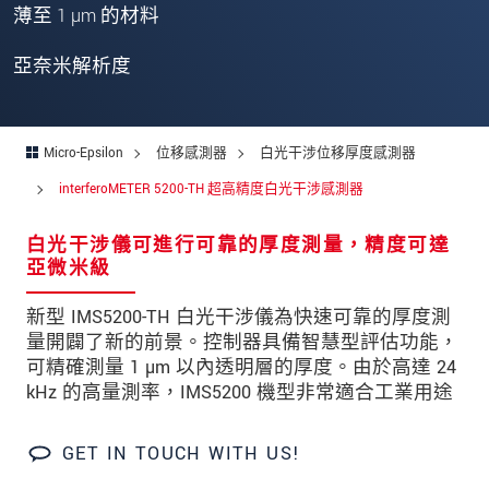
留言
*
薄至 1 µm 的材料
亞奈米解析度
* 必填資訊
我們謹慎的保護客戶個資，詳見
Micro-Epsilon
位移感測器
白光干涉位移厚度感測器
interferoMETER 5200-TH 超高精度白光干涉感測器
確認寄出
白光干涉儀可進行可靠的厚度測量，精度可達
亞微米級
新型 IMS5200-TH 白光干涉儀為快速可靠的厚度測
量開闢了新的前景。控制器具備智慧型評估功能，
可精確測量 1 µm 以內透明層的厚度。由於高達 24
kHz 的高量測率，IMS5200 機型非常適合工業用途
GET IN TOUCH WITH US!