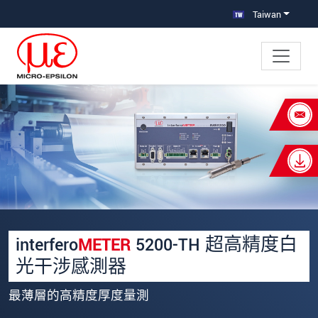
跳轉至主要導覽
直接進入內容
Taiwan
×
Your request for: interferoMETER 5200-
TH 超高精度白光干涉感測器
姓名
*
公司名稱
*
interfero
METER
5200-TH 超高精度白
連絡電話
光干涉感測器
E-Mail信箱
*
最薄層的高精度厚度量測