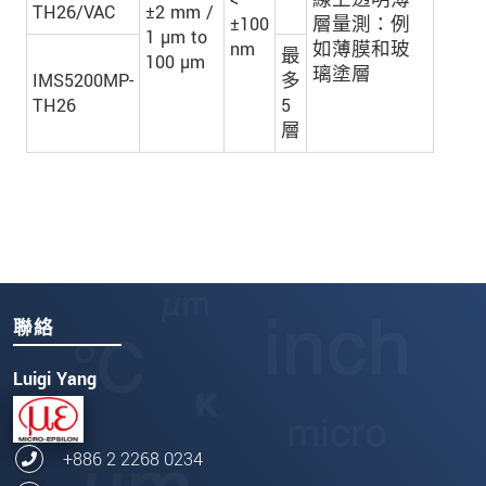
TH26/VAC
±2 mm /
±100
層量測：例
1 µm to
nm
如薄膜和玻
最
100 µm
璃塗層
IMS5200MP-
多
TH26
5
層
聯絡
Luigi Yang
+886 2 2268 0234