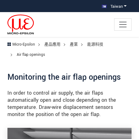
跳轉至主要導覽
直接進入內容
跳轉到下層導覽
Taiwan
Micro-Epsilon
產品應用
產業
能源科技
Air flap openings
Monitoring the air flap openings
In order to control air supply, the air flaps
automatically open and close depending on the
temperature. Draw-wire displacement sensors
monitor the position of the open air flap.