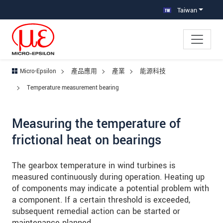
跳轉至主要導覽
直接進入內容
跳轉到下層導覽
Taiwan
Micro-Epsilon
產品應用
產業
能源科技
Temperature measurement bearing
Measuring the temperature of
frictional heat on bearings
The gearbox temperature in wind turbines is
measured continuously during operation. Heating up
of components may indicate a potential problem with
a component. If a certain threshold is exceeded,
subsequent remedial action can be started or
maintenance planned.