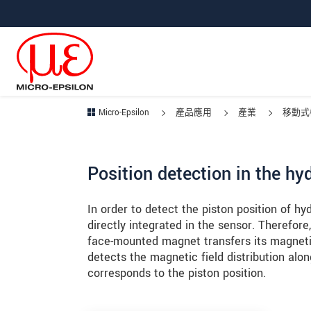
跳轉至主要導覽
直接進入內容
跳轉到下層導覽
Micro-Epsilon
產品應用
產業
移動式
Position detection in the hyd
In order to detect the piston position of hy
directly integrated in the sensor. Therefo
face-mounted magnet transfers its magnetic
detects the magnetic field distribution alon
corresponds to the piston position.