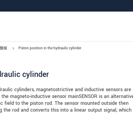
機械
Piston position in the hydraulic cylinder
raulic cylinder
draulic cylinders, magnetostrictive and inductive sensors are
re, the magneto-inductive sensor mainSENSOR is an alternativ
 field to the piston rod. The sensor mounted outside then
g the rod and converts this into a linear output signal, which