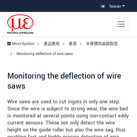
跳轉至主要導覽
直接進入內容
跳轉到下層導覽
Taiwan
Micro-Epsilon
產品應用
產業
半導體與晶圓製造
Monitoring deflection of wire saws
Monitoring the deflection of wire
saws
Wire saws are used to cut ingots in only one step.
Since the wire is subject to strong wear, the wire bed
is monitored at several points using non-contact eddy
current sensors. These not only detect the wire
height on the guide roller but also the wire sag, thus
enabling fast and highly precise detection of wire