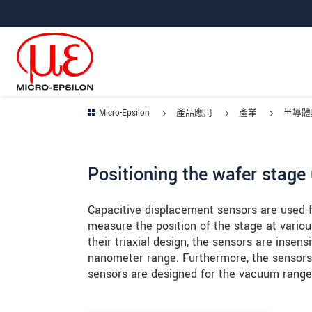
跳轉至主要導覽
直接進入內容
跳轉到下層導覽
Micro-Epsilon
產品應用
產業
半導體
Positioning the wafer stage
Capacitive displacement sensors are used fo
measure the position of the stage at various
their triaxial design, the sensors are insens
nanometer range. Furthermore, the sensors 
sensors are designed for the vacuum range