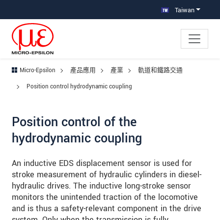
跳轉至主要導覽
直接進入內容
跳轉到下層導覽
Taiwan
Micro-Epsilon
產品應用
產業
軌道和鐵路交通
Position control hydrodynamic coupling
Position control of the
hydrodynamic coupling
An inductive EDS displacement sensor is used for
stroke measurement of hydraulic cylinders in diesel-
hydraulic drives. The inductive long-stroke sensor
monitors the unintended traction of the locomotive
and is thus a safety-relevant component in the drive
system. Only when the transmission is fully