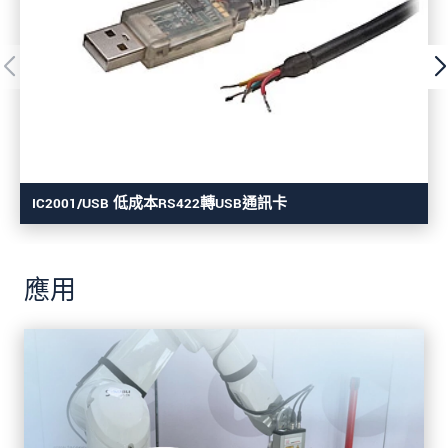
IC2001/USB 低成本RS422轉USB通訊卡
應用