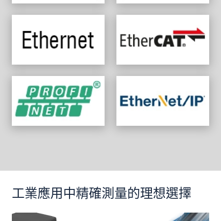
工業應用中精確測量的理想選擇