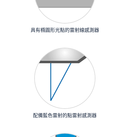
具有橢圓形光點的雷射線感測器
配備藍色雷射的點雷射感測器