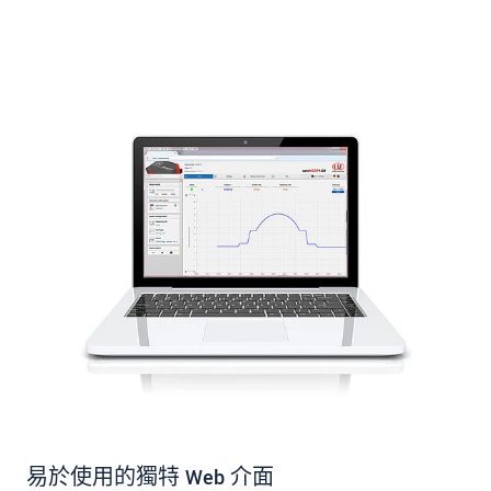
易於使用的獨特 Web 介面