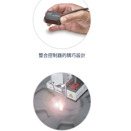
整合控制器的精巧設計