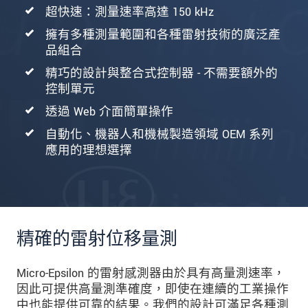
超快速：測量速率高達 150 kHz
擁有多種測量範圍和各種雷射技術的廣泛產
品組合
精巧的設計與整合式控制器 - 不需要額外的
控制單元
透過 Web 介面簡單操作
自動化、機器人和機械製造領域 OEM 系列
應用的理想選擇
精確的雷射位移量測
Micro-Epsilon 的雷射感測器由於具有高量測速率，
因此可提供高量測準確度，即使在連續的工業操作
中也能提供可靠的結果。我們的設計可滿足各種測