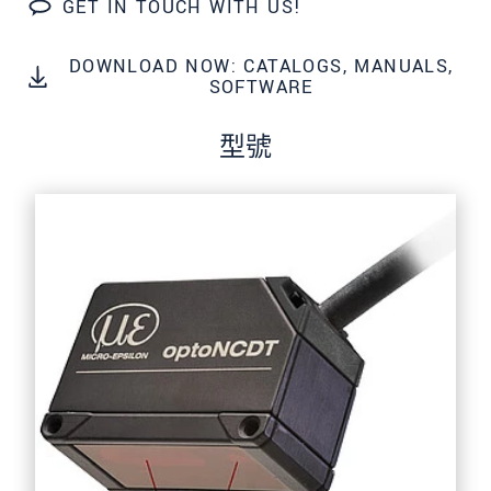
GET IN TOUCH WITH US!
DOWNLOAD NOW: CATALOGS, MANUALS,
SOFTWARE
型號