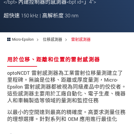
</bpt> 內建控制器的感測器<bpt id=」4">
超快速 150 kHz | 高解析度 30 nm
* 必填資訊
我們謹慎的保護客戶個資，詳見
Micro-Epsilon
位移感測器
雷射感測器
確認寄出
用於位移、距離和位置的雷射感測器
optoNCDT 雷射感測器為工業雷射位移量測建立了
里程碑。無論是位移、距離或厚度量測，Micro-
Epsilon 雷射感測器都被視為同級產品中的佼佼者。
這些感測器主要用於工廠自動化、電子生產、機器
人和車輛製造等領域的量測和監控任務
以最小的空間達到最高的精確度。高要求測量任務
的理想選擇。針對系列和 OEM 應用進行最佳化