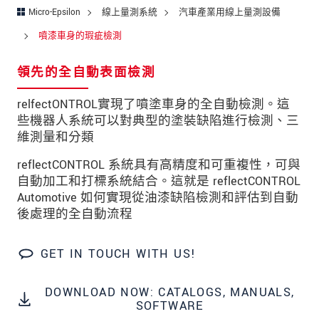
留言
*
Micro-Epsilon
線上量測系統
汽車產業用線上量測設備
噴漆車身的瑕疵檢測
領先的全自動表面檢測
* 必填資訊
我們謹慎的保護客戶個資，詳見
relfectONTROL實現了噴塗車身的全自動檢測。這
些機器人系統可以對典型的塗裝缺陷進行檢測、三
維測量和分類
確認寄出
reflectCONTROL 系統具有高精度和可重複性，可與
自動加工和打標系統結合。這就是 reflectCONTROL
Automotive 如何實現從油漆缺陷檢測和評估到自動
後處理的全自動流程
GET IN TOUCH WITH US!
DOWNLOAD NOW: CATALOGS, MANUALS,
SOFTWARE