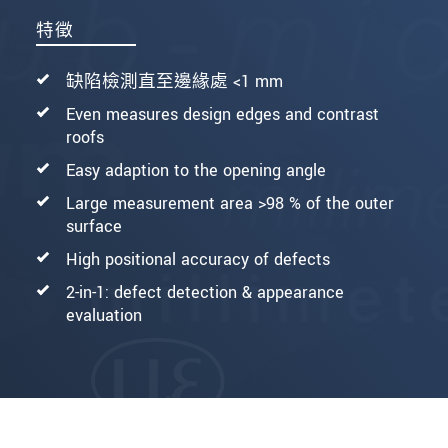
特徵
缺陷檢測直至邊緣處 <1 mm
Even measures design edges and contrast
roofs
Easy adaption to the opening angle
Large measurement area >98 % of the outer
surface
High positional accuracy of defects
2-in-1: defect detection & appearance
evaluation