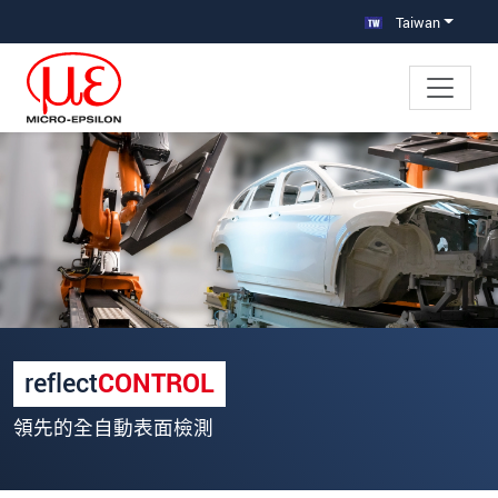
跳轉至主要導覽
直接進入內容
Taiwan
×
Your request for: 噴漆車身的瑕疵檢
測
姓名
*
公司名稱
*
reflect
CONTROL
連絡電話
領先的全自動表面檢測
E-Mail信箱
*