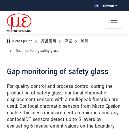
跳轉至主要導覽
直接進入內容
跳轉到下層導覽
Taiwan
Micro-Epsilon
產品應用
產業
玻璃
Gap monitoring safety glass
Gap monitoring of safety glass
For quality control and process control during the
production of safety glass, confocal chromatic
displacement sensors with a multi-peak function are
used. Confocal chromatic sensors from Micro-Epsilon
enable thickness measurements to micron accuracy.
confocalDT sensors detect up to 5 layers by
evaluating 6 measurement values on the boundary