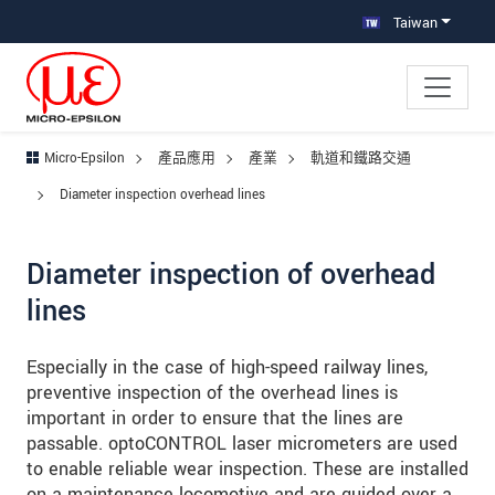
跳轉至主要導覽
直接進入內容
跳轉到下層導覽
Taiwan
Micro-Epsilon
產品應用
產業
軌道和鐵路交通
Diameter inspection overhead lines
Diameter inspection of overhead
lines
Especially in the case of high-speed railway lines,
preventive inspection of the overhead lines is
important in order to ensure that the lines are
passable. optoCONTROL laser micrometers are used
to enable reliable wear inspection. These are installed
on a maintenance locomotive and are guided over a