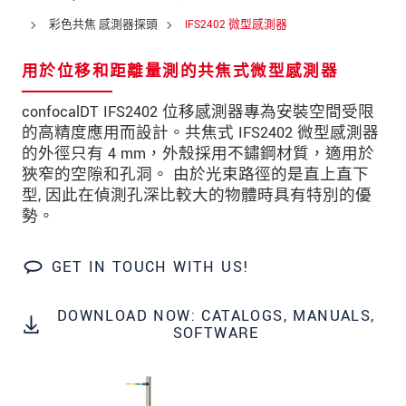
彩色共焦 感測器探頭
IFS2402 微型感測器
用於位移和距離量測的共焦式微型感測器
* 必填資訊
我們謹慎的保護客戶個資，詳見
confocalDT IFS2402 位移感測器專為安裝空間受限
的高精度應用而設計。共焦式 IFS2402 微型感測器
的外徑只有 4 mm，外殼採用不鏽鋼材質，適用於
確認寄出
狹窄的空隙和孔洞。 由於光束路徑的是直上直下
型, 因此在偵測孔深比較大的物體時具有特別的優
勢。
GET IN TOUCH WITH US!
DOWNLOAD NOW: CATALOGS, MANUALS,
SOFTWARE