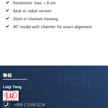
Resolution: max. < 8 nm
Axial or radial version
Steel or titanium housing
90° model with chamfer for exact alignment
聯絡
Luigi Yang
+886 2 2268 0234