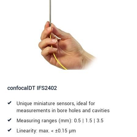
confocalDT IFS2402
Unique miniature sensors, ideal for
measurements in bore holes and cavities
Measuring ranges (mm): 0.5 | 1.5 | 3.5
Linearity: max. < ±0.15 µm