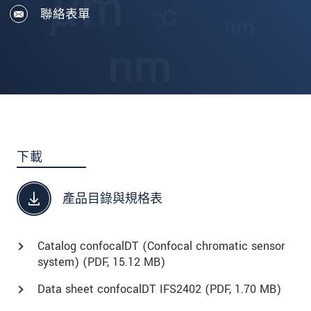
聯絡表單
下載
產品目錄與規格表
Catalog confocalDT (Confocal chromatic sensor
system) (
PDF
, 15.12 MB)
Data sheet confocalDT IFS2402 (
PDF
, 1.70 MB)