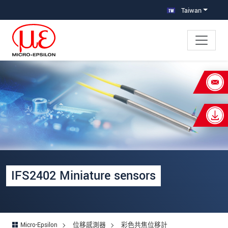
跳轉至主要導覽
直接進入內容
Taiwan
×
Your request for: IFS2402 微型感測器
姓名
*
公司名稱
*
連絡電話
IFS2402 Miniature sensors
E-Mail信箱
*
留言
*
Micro-Epsilon
位移感測器
彩色共焦位移計