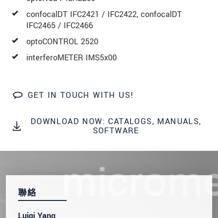
confocalDT IFC2421 / IFC2422, confocalDT
IFC2465 / IFC2466
optoCONTROL 2520
interferoMETER IMS5x00
GET IN TOUCH WITH US!
DOWNLOAD NOW: CATALOGS, MANUALS,
SOFTWARE
聯絡
Luigi Yang