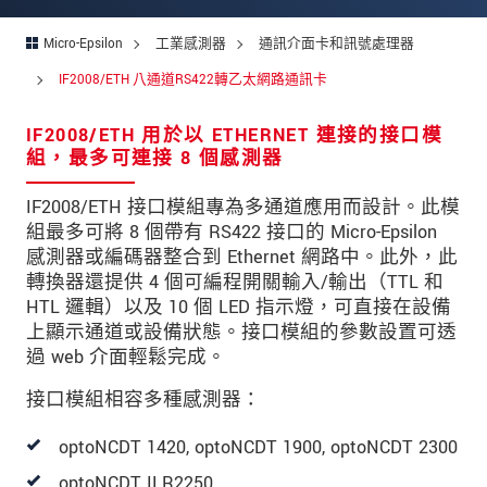
留言
*
Micro-Epsilon
工業感測器
通訊介面卡和訊號處理器
IF2008/ETH 八通道RS422轉乙太網路通訊卡
* 必填資訊
IF2008/ETH 用於以 ETHERNET 連接的接口模
我們謹慎的保護客戶個資，詳見
組，最多可連接 8 個感測器
IF2008/ETH 接口模組專為多通道應用而設計。此模
確認寄出
組最多可將 8 個帶有 RS422 接口的 Micro-Epsilon
感測器或編碼器整合到 Ethernet 網路中。此外，此
轉換器還提供 4 個可編程開關輸入/輸出（TTL 和
HTL 邏輯）以及 10 個 LED 指示燈，可直接在設備
上顯示通道或設備狀態。接口模組的參數設置可透
過 web 介面輕鬆完成。
接口模組相容多種感測器：
optoNCDT 1420, optoNCDT 1900, optoNCDT 2300
optoNCDT ILR2250