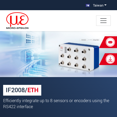
跳轉至主要導覽
直接進入內容
Taiwan
×
Your request for: IF2008/ETH 八通道
RS422轉乙太網路通訊卡
姓名
*
公司名稱
*
IF2008/
ETH
連絡電話
Efficiently integrate up to 8 sensors or encoders using the
E-Mail信箱
*
RS422 interface