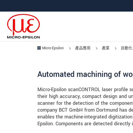
跳轉至主要導覽
直接進入內容
跳轉到下層導覽
Micro-Epsilon
產品應用
產業
自動化
Automated machining of wo
Micro-Epsilon scanCONTROL laser profile s
their high accuracy, compact design and univ
scanner for the detection of the component
company BCT GmbH from Dortmund has deve
enables the machine-integrated digitizatio
Epsilon. Components are detected directly 