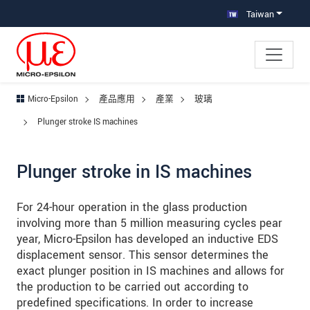
跳轉至主要導覽
直接進入內容
跳轉到下層導覽
Taiwan
Micro-Epsilon
產品應用
產業
玻璃
Plunger stroke IS machines
Plunger stroke in IS machines
For 24-hour operation in the glass production
involving more than 5 million measuring cycles pear
year, Micro-Epsilon has developed an inductive EDS
displacement sensor. This sensor determines the
exact plunger position in IS machines and allows for
the production to be carried out according to
predefined specifications. In order to increase